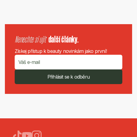
Nenechte si ujít
další články.
Získej přístup k beauty novinkám jako první!
Přihlásit se k odběru