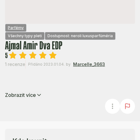
Parfémy
Všechny typy pleti
Dostupnost: neroli luxusparfüméria
Ajmal Amir Dva EDP
5
1 recenze
Marcelle_3663
Přidáno 2023.01.04.
by
Zobrazit více