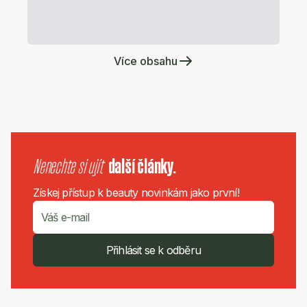
Více obsahu
Nenechte si ujít
další články.
Získej přístup k beauty novinkám jako první!
Přihlásit se k odběru