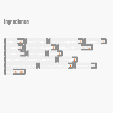
Ingredience
|
al
|
i
|
i
Alcohol
Water / Aqua
Parfum/Fragrance
Limonene
|
i
|
i
|
i
|
ta
Linalool
Benzyl Salicylate
Benzyl Alcohol
|
i
|
i
Coumarin
Octinoxate
Citral
|
i
Butyl Methoxydibenzoylmethane
Geraniol
|
i
|
i
Ethylhexyl Salicylate
Hydroxycitronellal
Citronellol
|
a
|
ta
BHT