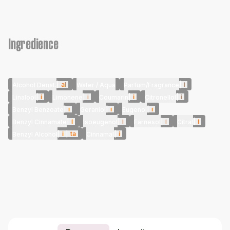
Ingredience
|
al
|
i
Alcohol Denat.
Water / Aqua
Parfum/Fragrance
|
i
|
i
|
i
|
i
Linalool
Limonene
Coumarin
Citronellol
|
i
|
i
|
i
Benzyl Benzoate
Geraniol
Eugenol
|
i
|
i
|
i
|
i
Benzyl Cinnamate
Isoeugenol
Farnesol
Citral
|
i
|
ta
|
i
Benzyl Alcohol
Cinnamal