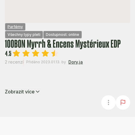
Parfémy
Všechny typy pleti
Dostupnost: online
100BON Myrrh & Encens Mystérieux EDP
4.5
2 recenzí
Dory.ja
Přidáno 2023.01.13.
by
Zobrazit více