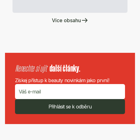
Více obsahu
Nenechte si ujít
další články.
Získej přístup k beauty novinkám jako první!
Přihlásit se k odběru