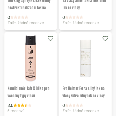
Working Spray Rozčesatelný
na vlasy Silně tužící flexibilní
restrukturalizační lak na
lak na vlasy
vlasy
0
0
Zatím žádné recenze
Zatím žádné recenze
Kondicionér Taft X Gliss pro
Evo Helmut Extra silný lak na
všechny typy vlasů
vlasy Extra silný lak na vlasy
3.6
0
5 recenzí
Zatím žádné recenze